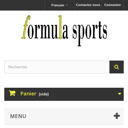
Contactez-nous
Connexion
Français
Panier
(vide)
MENU