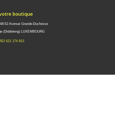
 votre boutique
 48-52 Avenue Grande-Duchesse
ange (Diddeleng) LUXEMBOURG
352 621 174 913