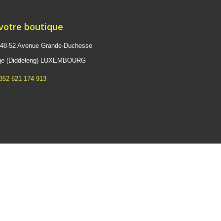
 votre boutique
 48-52 Avenue Grande-Duchesse
ange (Diddeleng) LUXEMBOURG
352 621 174 913