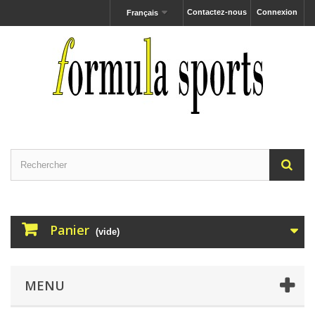
Contactez-nous
Connexion
Français
Panier
(vide)
MENU