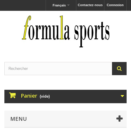
Contactez-nous
Connexion
Français
Panier
(vide)
MENU