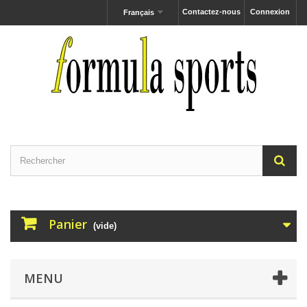
Contactez-nous
Connexion
Français
Panier
(vide)
MENU