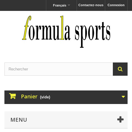
Contactez-nous
Connexion
Français
Panier
(vide)
MENU