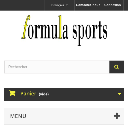
Contactez-nous
Connexion
Français
Panier
(vide)
MENU