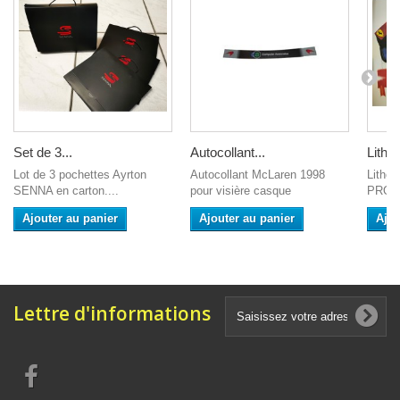
Set de 3...
Autocollant...
Lithog
Lot de 3 pochettes Ayrton
Autocollant McLaren 1998
Lithog
SENNA en carton....
pour visière casque
PROST
Ajouter au panier
Ajouter au panier
Ajou
Lettre d'informations