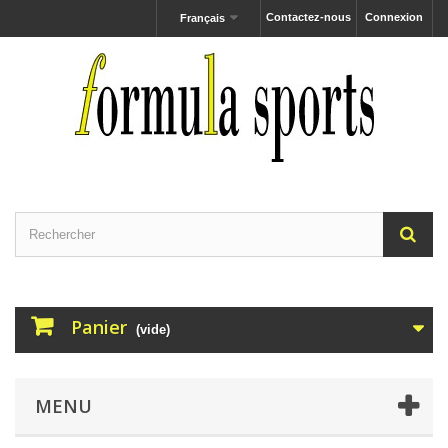
Contactez-nous
Connexion
Français
Panier
(vide)
MENU