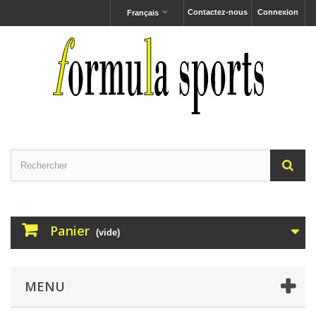
Contactez-nous
Connexion
Français
Panier
(vide)
MENU