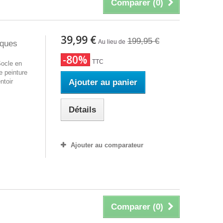
Comparer (
0
)
39,99 €
199,95 €
Au lieu de
sques
-80%
TTC
Socle en
e peinture
ntoir
Ajouter au panier
Détails
Ajouter au comparateur
Comparer (
0
)