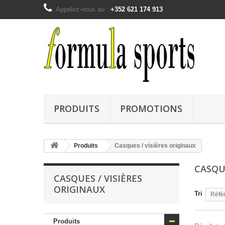
Appelez-nous au :
+352 621 174 913
PRODUITS
PROMOTIONS
Produits
Casques / visières originaux
CASQU
CASQUES / VISIÈRES
ORIGINAUX
Tri
Référ
Produits