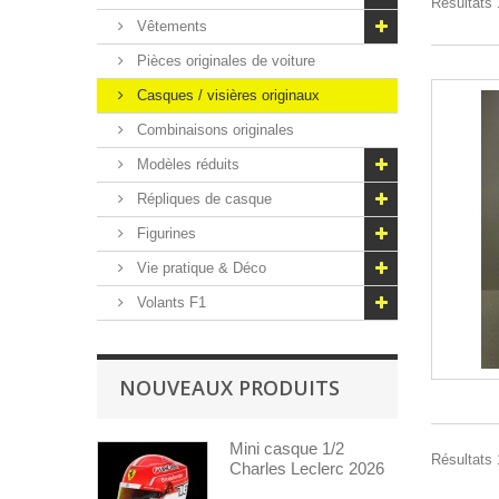
Résultats 1
Vêtements
Pièces originales de voiture
Casques / visières originaux
Combinaisons originales
Modèles réduits
Répliques de casque
Figurines
Vie pratique & Déco
Volants F1
NOUVEAUX PRODUITS
Mini casque 1/2
Résultats 1
Charles Leclerc 2026