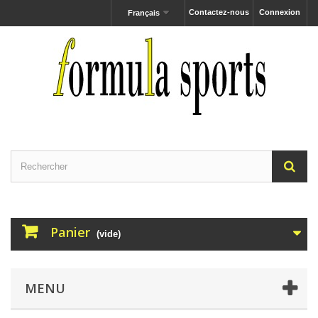
Contactez-nous
Connexion
Français
Panier
(vide)
MENU