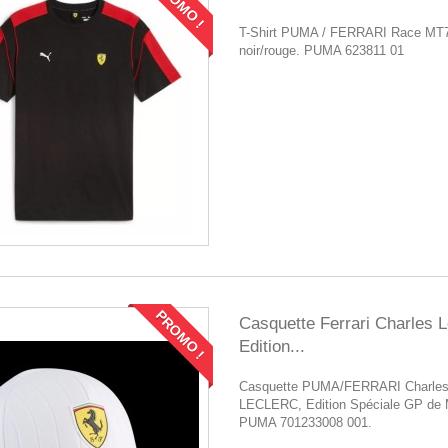
PROMO !
T-Shirt PUMA / FERRARI Race MT
noir/rouge. PUMA 623811 01
PROMO !
Casquette Ferrari Charles L
Edition...
Casquette PUMA/FERRARI Charle
LECLERC, Edition Spéciale GP de 
PUMA 701233008 001.