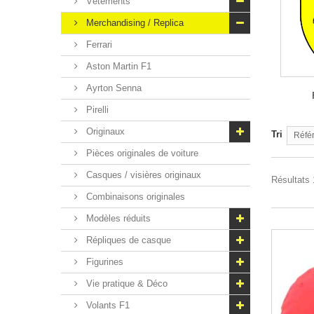
Vêtements
Merchandising / Replica
Ferrari
Aston Martin F1
Ayrton Senna
Pirelli
Originaux
Tri
Référ
Pièces originales de voiture
Casques / visières originaux
Résultats 
Combinaisons originales
Modèles réduits
Répliques de casque
Figurines
Vie pratique & Déco
Volants F1