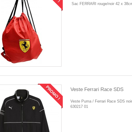
Sac FERRARI rouge/noir 42 x 38c
PROMO !
Veste Ferrari Race SDS
Veste Puma / Ferrari Race SDS no
630217 01