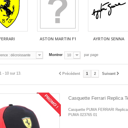
FERRARI
ASTON MARTIN F1
AYRTON SENNA
Montrer
par page
ence : décroissante
10
1 - 10 sur 13.
Précédent
1
2
Suivant
PROMO !
Casquette Ferrari Replica 
Casquette PUMA FERRARI Replica
PUMA 023765 01