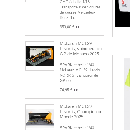
CMC échelle 1/18 :
Transporteur de voitures
de course Mercedes-
Benz "Le...
359,00 €
TTC
McLaren MCL39
L.Norris, vainqueur du
GP de Monaco 2025
SPARK échelle 1/43 :
McLaren MCL39, Lando
NORRIS, vainqueur du
GP de...
74,95 €
TTC
McLaren MCL39
L.Norris, Champion du
Monde 2025
SPARK échelle 1/43 :