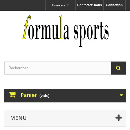
Contactez-nous
Connexion
Français
Panier
(vide)
MENU