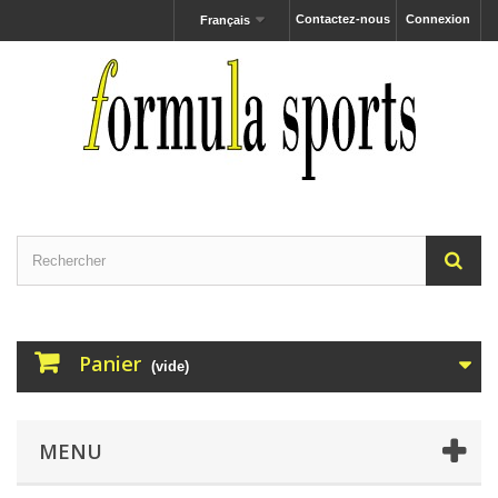
Contactez-nous
Connexion
Français
Panier
(vide)
MENU