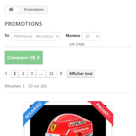
Promotions
PROMOTIONS
Tri
Montrer
par page
Comparer (
0
)
1
2
3
...
12
Afficher tout
Résultats 1 - 10 sur 116.
NOUVEAU
PROMO !