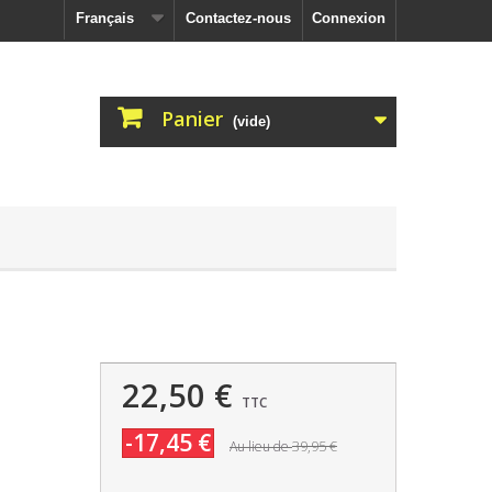
Français
Contactez-nous
Connexion
Panier
(vide)
22,50 €
TTC
-17,45 €
39,95 €
Au lieu de