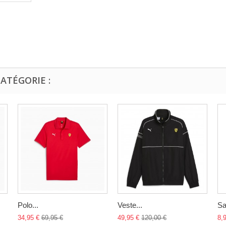
ATÉGORIE :
Polo...
Veste...
Sa
34,95 €
69,95 €
49,95 €
120,00 €
8,