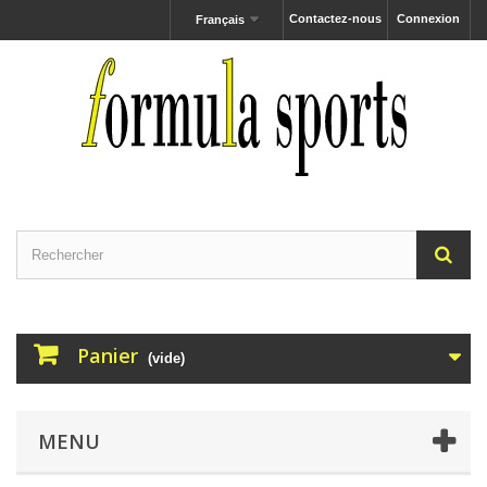
Contactez-nous
Connexion
Français
Panier
(vide)
MENU