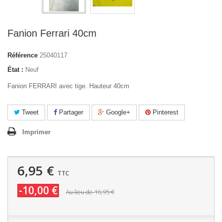
Fanion Ferrari 40cm
Référence
25040117
État :
Neuf
Fanion FERRARI avec tige. Hauteur 40cm
Tweet
Partager
Google+
Pinterest
Imprimer
6,95 €
TTC
-10,00 €
16,95 €
Au lieu de