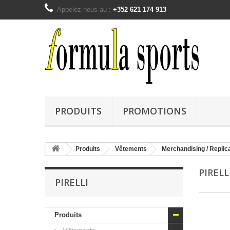
Appelez-nous au :
+352 621 174 913
PRODUITS
PROMOTIONS
Produits
Vêtements
Merchandising / Replic
PIREL
PIRELLI
Produits