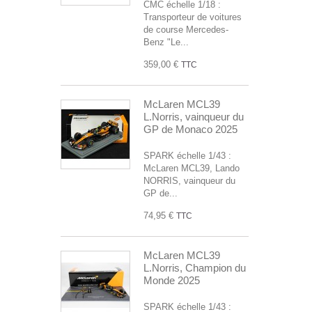
CMC échelle 1/18 :
Transporteur de voitures
de course Mercedes-
Benz "Le...
359,00 €
TTC
McLaren MCL39
L.Norris, vainqueur du
GP de Monaco 2025
SPARK échelle 1/43 :
McLaren MCL39, Lando
NORRIS, vainqueur du
GP de...
74,95 €
TTC
McLaren MCL39
L.Norris, Champion du
Monde 2025
SPARK échelle 1/43 :