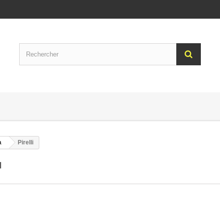
a
Pirelli
LI