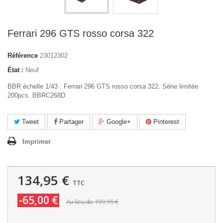
Ferrari 296 GTS rosso corsa 322
Référence
23012302
État :
Neuf
BBR échelle 1/43 : Ferrari 296 GTS rosso corsa 322. Série limitée
200pcs. BBRC268D
Tweet
Partager
Google+
Pinterest
Imprimer
134,95 €
TTC
-65,00 €
199,95 €
Au lieu de