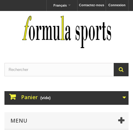
Contactez-nous
Connexion
Français
Panier
(vide)
MENU